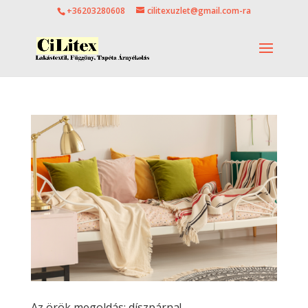
+36203280608
cilitexuzlet@gmail.com-ra
Az örök megoldás: díszpárna!