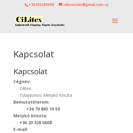
+36203280608
cilitexuzlet@gmail.com-ra
Kapcsolat
Kapcsolat
Cégnév:
Cilitex
Tulajdonos: Metykó Kriszta
Bemutatóterem:
+36 70 883 10 50
Metykó Kriszta:
+36 20 328
0608
E-mail: