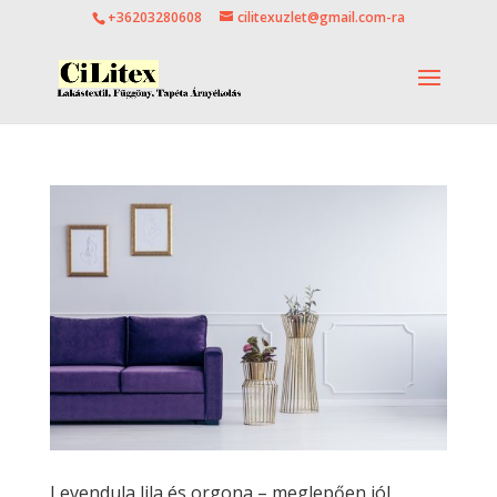
+36203280608
cilitexuzlet@gmail.com-ra
Levendula lila és orgona – meglepően jól