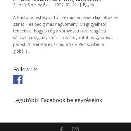
Szerző:
Székely Éva
|
2022. 02. 21.
|
Egyéb
A Pantone festékgyártó cég minden évben kijelöli az év
színét – ez pedig más hagyomány. Megfigyelhető
tendencia, hogy a cég a környezetünkre reagálva
választja meg az aktuális top árnyalatot, vagy árnyalat
párost. A jelenlegi év színe, a Very Peri szintén a
globális...
Follow Us
Legutóbbi Facebook bejegyzéseink