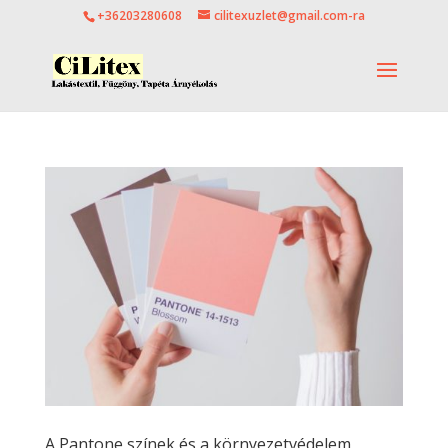
+36203280608
cilitexuzlet@gmail.com-ra
A Pantone színek és a környezetvédelem