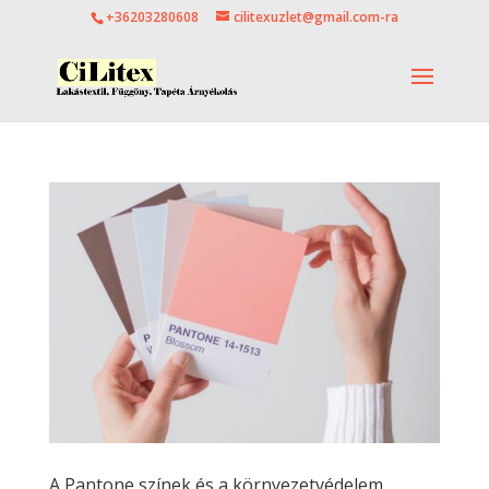
+36203280608
cilitexuzlet@gmail.com-ra
A Pantone színek és a környezetvédelem