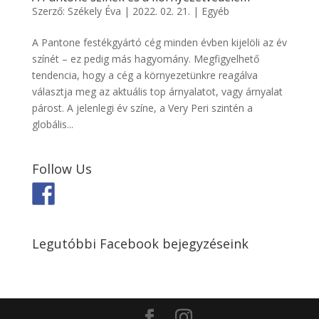
Szerző:
Székely Éva
|
2022. 02. 21.
|
Egyéb
A Pantone festékgyártó cég minden évben kijelöli az év
színét – ez pedig más hagyomány. Megfigyelhető
tendencia, hogy a cég a környezetünkre reagálva
választja meg az aktuális top árnyalatot, vagy árnyalat
párost. A jelenlegi év színe, a Very Peri szintén a
globális...
Follow Us
Legutóbbi Facebook bejegyzéseink