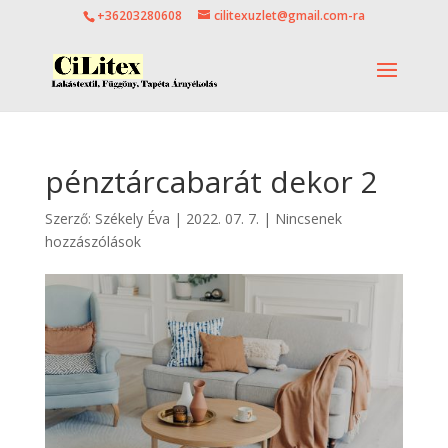
+36203280608
cilitexuzlet@gmail.com-ra
pénztárcabarát dekor 2
Szerző:
Székely Éva
|
2022. 07. 7.
|
Nincsenek
hozzászólások