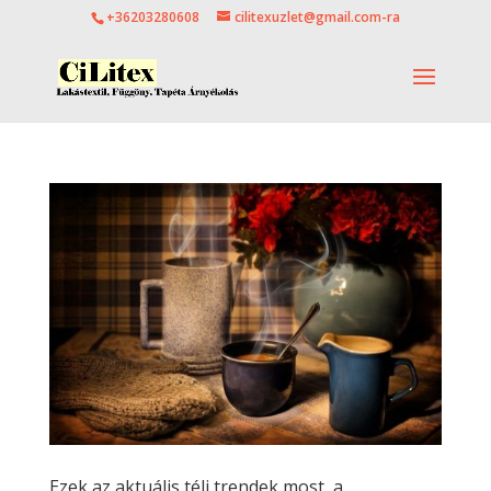
+36203280608
cilitexuzlet@gmail.com-ra
Ezek az aktuális téli trendek most, a