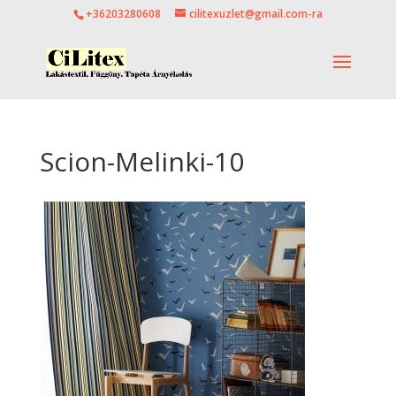
+36203280608
cilitexuzlet@gmail.com-ra
Scion-Melinki-10