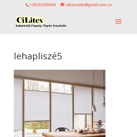
+36203280608
cilitexuzlet@gmail.com-ra
lehapliszé5