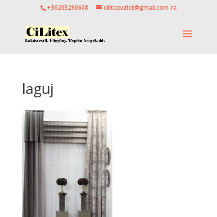
+36203280608
cilitexuzlet@gmail.com-ra
laguj