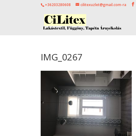
+36203280608
cilitexuzlet@gmail.com-ra
IMG_0267