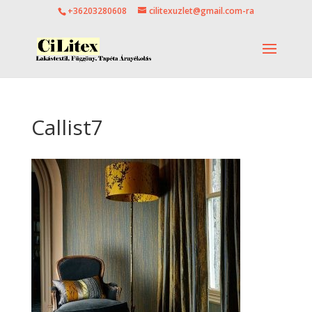
+36203280608
cilitexuzlet@gmail.com-ra
Callist7