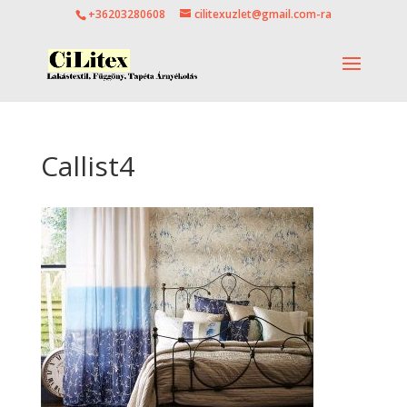
+36203280608
cilitexuzlet@gmail.com-ra
Callist4