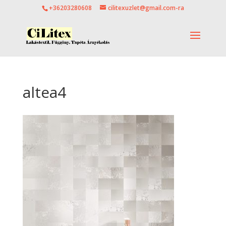
+36203280608
cilitexuzlet@gmail.com-ra
altea4